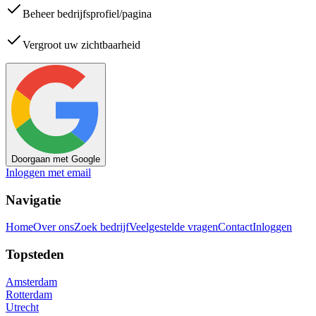
Beheer bedrijfsprofiel/pagina
Vergroot uw zichtbaarheid
Doorgaan met Google
Inloggen met email
Navigatie
Home
Over ons
Zoek bedrijf
Veelgestelde vragen
Contact
Inloggen
Topsteden
Amsterdam
Rotterdam
Utrecht