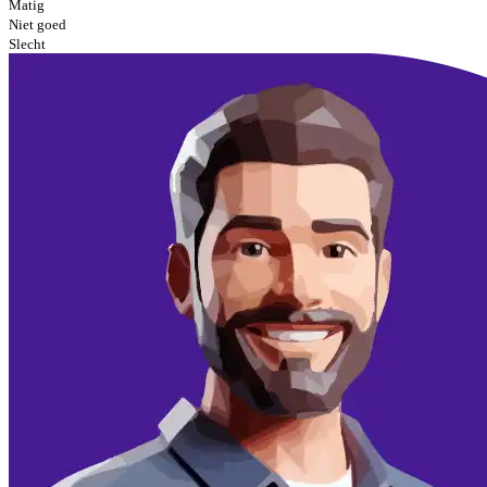
Matig
Niet goed
Slecht