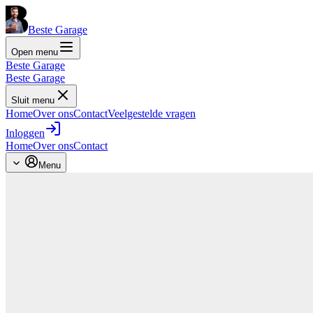
Beste Garage
Open menu
Beste Garage
Beste Garage
Sluit menu
Home
Over ons
Contact
Veelgestelde vragen
Inloggen
Home
Over ons
Contact
Menu