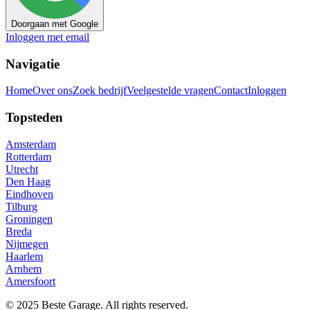
Doorgaan met Google
Inloggen met email
Navigatie
Home
Over ons
Zoek bedrijf
Veelgestelde vragen
Contact
Inloggen
Topsteden
Amsterdam
Rotterdam
Utrecht
Den Haag
Eindhoven
Tilburg
Groningen
Breda
Nijmegen
Haarlem
Arnhem
Amersfoort
© 2025 Beste Garage. All rights reserved.