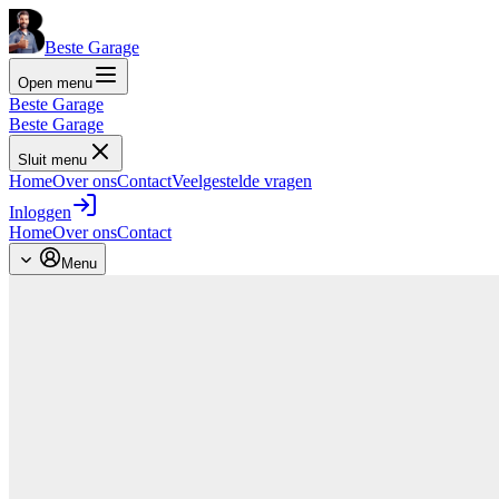
Beste Garage
Open menu
Beste Garage
Beste Garage
Sluit menu
Home
Over ons
Contact
Veelgestelde vragen
Inloggen
Home
Over ons
Contact
Menu