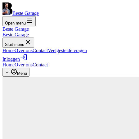
Beste Garage
Open menu
Beste Garage
Beste Garage
Sluit menu
Home
Over ons
Contact
Veelgestelde vragen
Inloggen
Home
Over ons
Contact
Menu