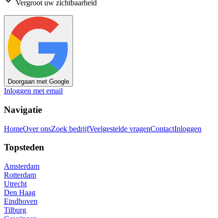
Vergroot uw zichtbaarheid
Doorgaan met Google
Inloggen met email
Navigatie
Home
Over ons
Zoek bedrijf
Veelgestelde vragen
Contact
Inloggen
Topsteden
Amsterdam
Rotterdam
Utrecht
Den Haag
Eindhoven
Tilburg