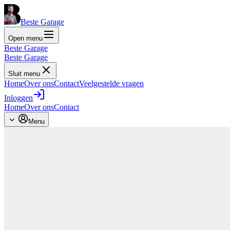
Beste Garage
Open menu
Beste Garage
Beste Garage
Sluit menu
Home
Over ons
Contact
Veelgestelde vragen
Inloggen
Home
Over ons
Contact
Menu