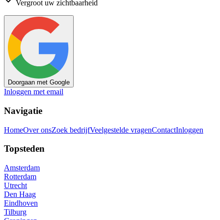
Vergroot uw zichtbaarheid
Doorgaan met Google
Inloggen met email
Navigatie
Home
Over ons
Zoek bedrijf
Veelgestelde vragen
Contact
Inloggen
Topsteden
Amsterdam
Rotterdam
Utrecht
Den Haag
Eindhoven
Tilburg