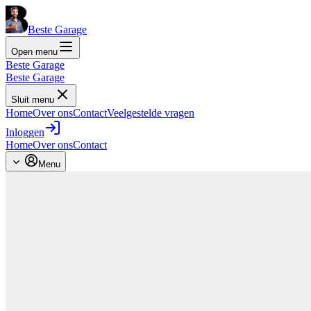
Beste Garage
Open menu
Beste Garage
Beste Garage
Sluit menu
Home
Over ons
Contact
Veelgestelde vragen
Inloggen
Home
Over ons
Contact
Menu