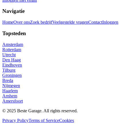
Inloggen met email
Navigatie
Home
Over ons
Zoek bedrijf
Veelgestelde vragen
Contact
Inloggen
Topsteden
Amsterdam
Rotterdam
Utrecht
Den Haag
Eindhoven
Tilburg
Groningen
Breda
Nijmegen
Haarlem
Arnhem
Amersfoort
© 2025 Beste Garage. All rights reserved.
Privacy Policy
Terms of Service
Cookies