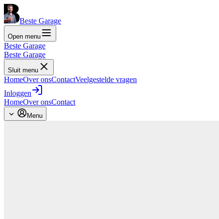
Beste Garage
Open menu
Beste Garage
Beste Garage
Sluit menu
Home
Over ons
Contact
Veelgestelde vragen
Inloggen
Home
Over ons
Contact
Menu