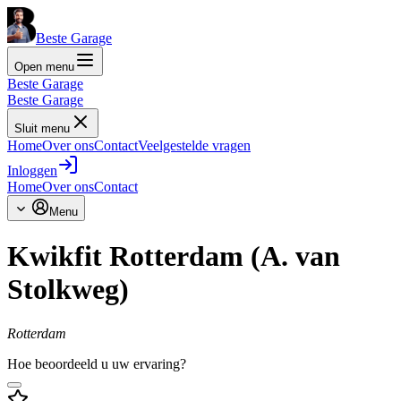
Beste Garage
Open menu
Beste Garage
Beste Garage
Sluit menu
Home
Over ons
Contact
Veelgestelde vragen
Inloggen
Home
Over ons
Contact
Menu
Kwikfit Rotterdam (A. van
Stolkweg)
Rotterdam
Hoe beoordeeld u uw ervaring?