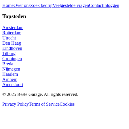
Home
Over ons
Zoek bedrijf
Veelgestelde vragen
Contact
Inloggen
Topsteden
Amsterdam
Rotterdam
Utrecht
Den Haag
Eindhoven
Tilburg
Groningen
Breda
Nijmegen
Haarlem
Arnhem
Amersfoort
© 2025 Beste Garage. All rights reserved.
Privacy Policy
Terms of Service
Cookies