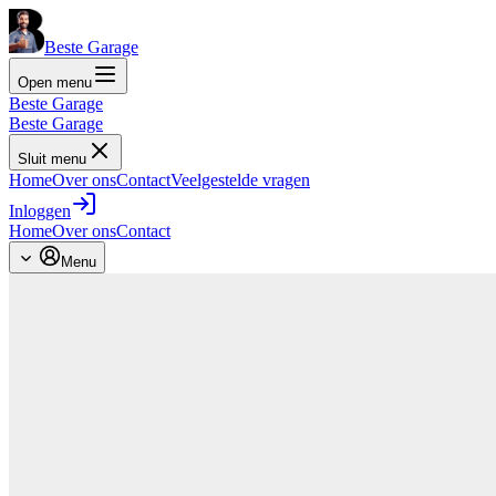
Beste Garage
Open menu
Beste Garage
Beste Garage
Sluit menu
Home
Over ons
Contact
Veelgestelde vragen
Inloggen
Home
Over ons
Contact
Menu