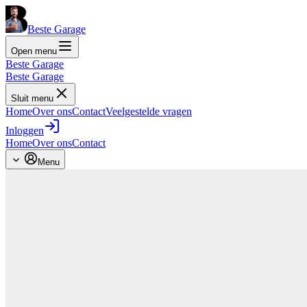
Beste Garage
Open menu
Beste Garage
Beste Garage
Sluit menu
Home
Over ons
Contact
Veelgestelde vragen
Inloggen
Home
Over ons
Contact
Menu