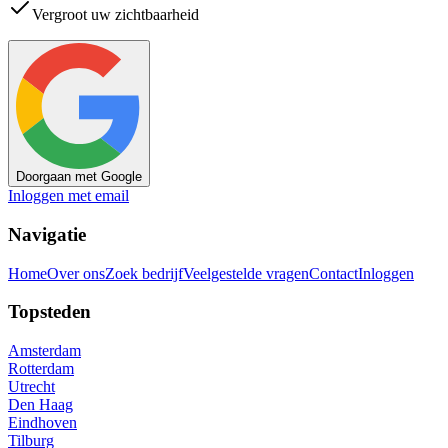
Vergroot uw zichtbaarheid
Doorgaan met Google
Inloggen met email
Navigatie
Home
Over ons
Zoek bedrijf
Veelgestelde vragen
Contact
Inloggen
Topsteden
Amsterdam
Rotterdam
Utrecht
Den Haag
Eindhoven
Tilburg