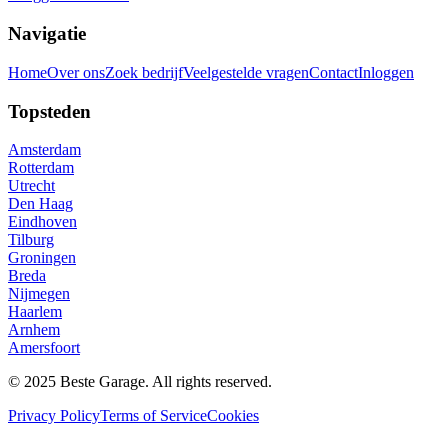
Navigatie
Home
Over ons
Zoek bedrijf
Veelgestelde vragen
Contact
Inloggen
Topsteden
Amsterdam
Rotterdam
Utrecht
Den Haag
Eindhoven
Tilburg
Groningen
Breda
Nijmegen
Haarlem
Arnhem
Amersfoort
© 2025 Beste Garage. All rights reserved.
Privacy Policy
Terms of Service
Cookies