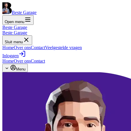
Beste Garage
Open menu
Beste Garage
Beste Garage
Sluit menu
Home
Over ons
Contact
Veelgestelde vragen
Inloggen
Home
Over ons
Contact
Menu