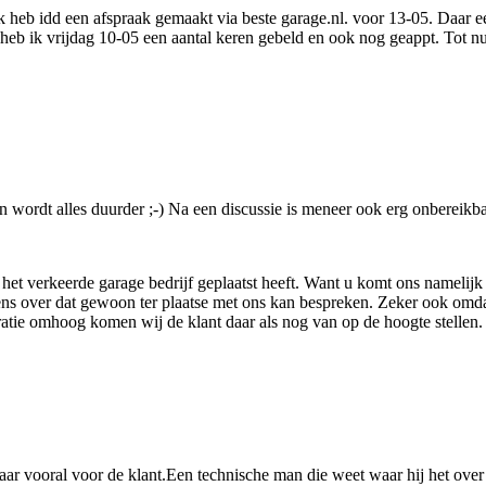
 Ik heb idd een afspraak gemaakt via beste garage.nl. voor 13-05. Daar 
 heb ik vrijdag 10-05 een aantal keren gebeld en ook nog geappt. Tot n
 en wordt alles duurder ;-) Na een discussie is meneer ook erg onbereikb
het verkeerde garage bedrijf geplaatst heeft. Want u komt ons namelij
 over dat gewoon ter plaatse met ons kan bespreken. Zeker ook omdat w
ratie omhoog komen wij de klant daar als nog van op de hoogte stellen
ar vooral voor de klant.Een technische man die weet waar hij het over 