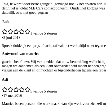
Tsja, ik wordt door beste garage.nl gevraagd hoe ik het ervaren heb.
definitief is totdat M.E Cars contact opneemt. Omdat het kortdag was
duidelijk oets niet goed gegaan
Jack
1
van de 5 sterren
•
2 juni 2018
Spreek duidelijk een prijs af, achteraf valt het werk altijd weer tegen
Antwoord van
maurice
geachte heer/mevr. Wij vermoedden dat u uw beoordeling wellicht bij 
mogen we aannemen als een klant ontevredenheid mocht hebben,ergens
vragen aan de klant en of mochten er bijzonderheden tijdens een repa
Adi
5
van de 5 sterren
•
17 mei 2016
Maurice is een persoon die werk maakt van zijn werk,voor zichzelf ma