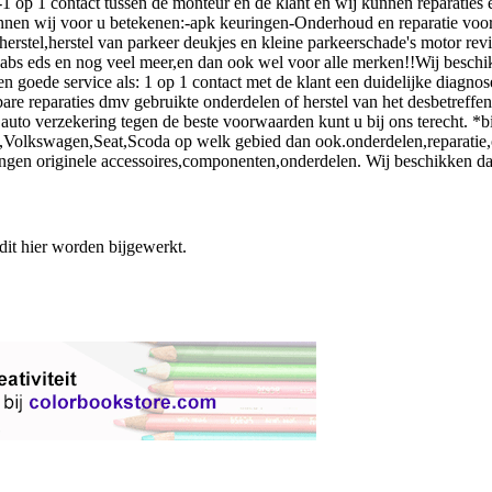
n:-1 op 1 contact tussen de monteur en de klant en wij kunnen reparati
en wij voor u betekenen:-apk keuringen-Onderhoud en reparatie voor al
erstel,herstel van parkeer deukjes en kleine parkeerschade's motor revi
,abs eds en nog veel meer,en dan ook wel voor alle merken!!Wij beschik
 goede service als: 1 op 1 contact met de klant een duidelijke diagnos
stbare reparaties dmv gebruikte onderdelen of herstel van het desbetref
 auto verzekering tegen de beste voorwaarden kunt u bij ons terecht. *
i,Volkswagen,Seat,Scoda op welk gebied dan ook.onderdelen,reparatie,o
angen originele accessoires,componenten,onderdelen. Wij beschikken d
 dit hier worden bijgewerkt.