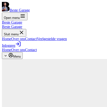
Beste Garage
Open menu
Beste Garage
Beste Garage
Sluit menu
Home
Over ons
Contact
Veelgestelde vragen
Inloggen
Home
Over ons
Contact
Menu