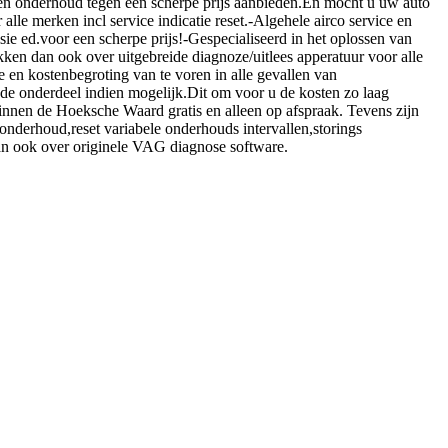
es en onderhoud tegen een scherpe prijs aanbieden.En mocht u uw auto
le merken incl service indicatie reset.-Algehele airco service en
sie ed.voor een scherpe prijs!-Gespecialiseerd in het oplossen van
ken dan ook over uitgebreide diagnoze/uitlees apperatuur voor alle
e en kostenbegroting van te voren in alle gevallen van
fende onderdeel indien mogelijk.Dit om voor u de kosten zo laag
binnen de Hoeksche Waard gratis en alleen op afspraak. Tevens zijn
nderhoud,reset variabele onderhouds intervallen,storings
an ook over originele VAG diagnose software.