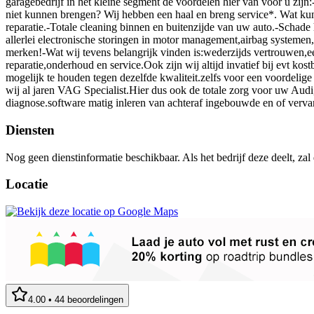
garagebedrijf in het kleine segment de voordelen hier van voor u zij
niet kunnen brengen? Wij hebben een haal en breng service*. Wat kunn
reparatie.-Totale cleaning binnen en buitenzijde van uw auto.-Schade h
allerlei electronische storingen in motor management,airbag systemen
merken!-Wat wij tevens belangrijk vinden is:wederzijds vertrouwen,een
reparatie,onderhoud en service.Ook zijn wij altijd invatief bij evt ko
mogelijk te houden tegen dezelfde kwaliteit.zelfs voor een voordelige
wij al jaren VAG Specialist.Hier dus ook de totale zorg voor uw Aud
diagnose.software matig inleren van achteraf ingebouwde en of verv
Diensten
Nog geen dienstinformatie beschikbaar. Als het bedrijf deze deelt, zal
Locatie
4.00
•
44
beoordelingen