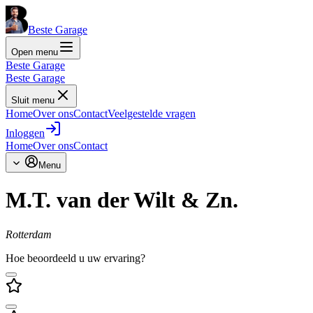
Beste Garage
Open menu
Beste Garage
Beste Garage
Sluit menu
Home
Over ons
Contact
Veelgestelde vragen
Inloggen
Home
Over ons
Contact
Menu
M.T. van der Wilt & Zn.
Rotterdam
Hoe beoordeeld u uw ervaring?