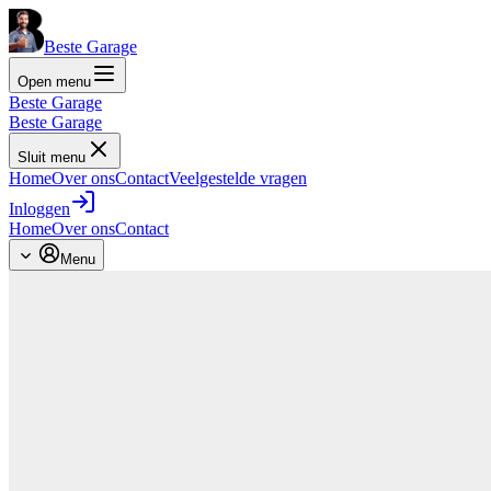
Beste Garage
Open menu
Beste Garage
Beste Garage
Sluit menu
Home
Over ons
Contact
Veelgestelde vragen
Inloggen
Home
Over ons
Contact
Menu