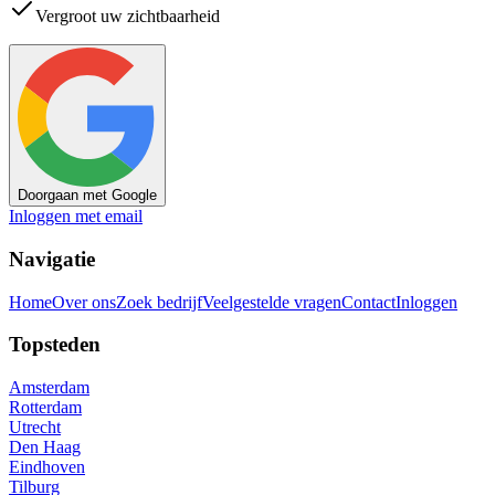
Vergroot uw zichtbaarheid
Doorgaan met Google
Inloggen met email
Navigatie
Home
Over ons
Zoek bedrijf
Veelgestelde vragen
Contact
Inloggen
Topsteden
Amsterdam
Rotterdam
Utrecht
Den Haag
Eindhoven
Tilburg