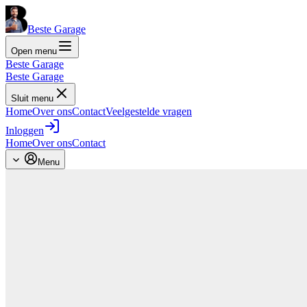
Beste Garage
Open menu
Beste Garage
Beste Garage
Sluit menu
Home
Over ons
Contact
Veelgestelde vragen
Inloggen
Home
Over ons
Contact
Menu