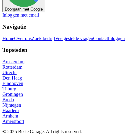
Doorgaan met Google
Inloggen met email
Navigatie
Home
Over ons
Zoek bedrijf
Veelgestelde vragen
Contact
Inloggen
Topsteden
Amsterdam
Rotterdam
Utrecht
Den Haag
Eindhoven
Tilburg
Groningen
Breda
Nijmegen
Haarlem
Arnhem
Amersfoort
© 2025 Beste Garage. All rights reserved.