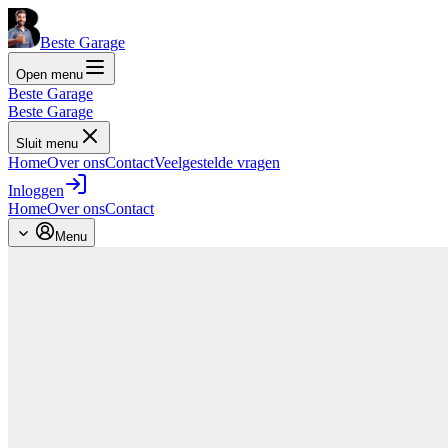
Beste Garage
Open menu
Beste Garage
Beste Garage
Sluit menu
Home
Over ons
Contact
Veelgestelde vragen
Inloggen
Home
Over ons
Contact
Menu