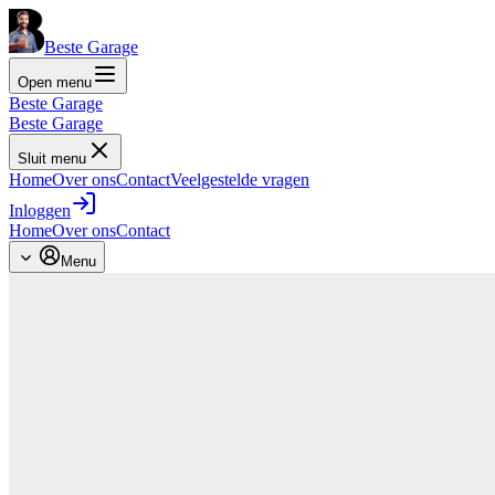
Beste Garage
Open menu
Beste Garage
Beste Garage
Sluit menu
Home
Over ons
Contact
Veelgestelde vragen
Inloggen
Home
Over ons
Contact
Menu