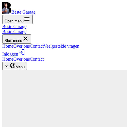
Beste Garage
Open menu
Beste Garage
Beste Garage
Sluit menu
Home
Over ons
Contact
Veelgestelde vragen
Inloggen
Home
Over ons
Contact
Menu