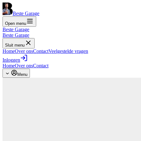
Beste Garage
Open menu
Beste Garage
Beste Garage
Sluit menu
Home
Over ons
Contact
Veelgestelde vragen
Inloggen
Home
Over ons
Contact
Menu