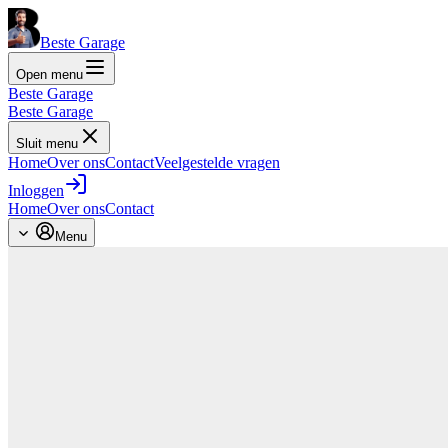
Beste Garage
Open menu
Beste Garage
Beste Garage
Sluit menu
Home
Over ons
Contact
Veelgestelde vragen
Inloggen
Home
Over ons
Contact
Menu