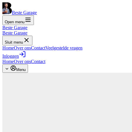
Beste Garage
Open menu
Beste Garage
Beste Garage
Sluit menu
Home
Over ons
Contact
Veelgestelde vragen
Inloggen
Home
Over ons
Contact
Menu