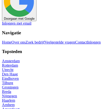
Doorgaan met Google
Inloggen met email
Navigatie
Home
Over ons
Zoek bedrijf
Veelgestelde vragen
Contact
Inloggen
Topsteden
Amsterdam
Rotterdam
Utrecht
Den Haag
Eindhoven
Tilburg
Groningen
Breda
Nijmegen
Haarlem
Arnhem