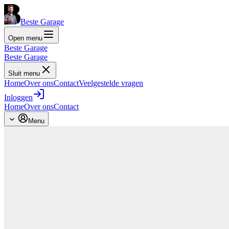
Beste Garage
Open menu
Beste Garage
Beste Garage
Sluit menu
Home
Over ons
Contact
Veelgestelde vragen
Inloggen
Home
Over ons
Contact
Menu