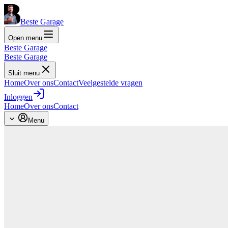
Beste Garage
Open menu
Beste Garage
Beste Garage
Sluit menu
Home
Over ons
Contact
Veelgestelde vragen
Inloggen
Home
Over ons
Contact
Menu