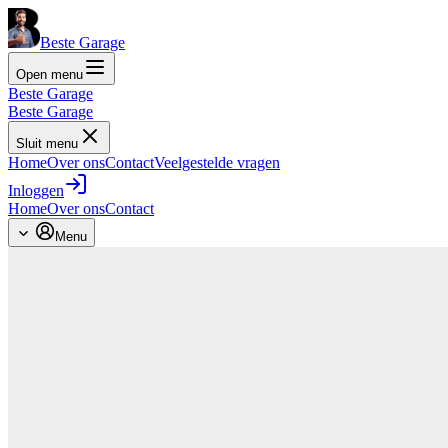
Beste Garage
Open menu
Beste Garage
Beste Garage
Sluit menu
Home
Over ons
Contact
Veelgestelde vragen
Inloggen
Home
Over ons
Contact
Menu