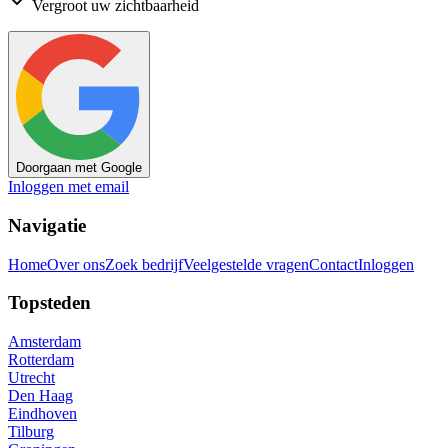
Vergroot uw zichtbaarheid
Doorgaan met Google
Inloggen met email
Navigatie
Home
Over ons
Zoek bedrijf
Veelgestelde vragen
Contact
Inloggen
Topsteden
Amsterdam
Rotterdam
Utrecht
Den Haag
Eindhoven
Tilburg