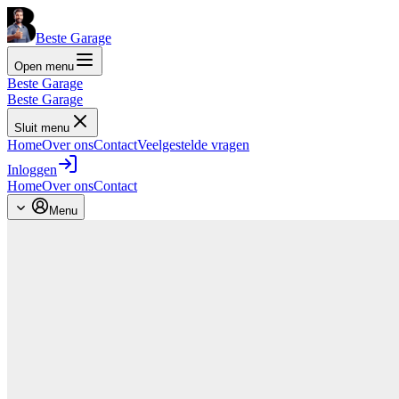
Beste Garage
Open menu
Beste Garage
Beste Garage
Sluit menu
Home
Over ons
Contact
Veelgestelde vragen
Inloggen
Home
Over ons
Contact
Menu