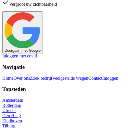
Vergroot uw zichtbaarheid
Doorgaan met Google
Inloggen met email
Navigatie
Home
Over ons
Zoek bedrijf
Veelgestelde vragen
Contact
Inloggen
Topsteden
Amsterdam
Rotterdam
Utrecht
Den Haag
Eindhoven
Tilburg