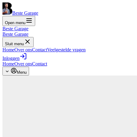
Beste Garage
Open menu
Beste Garage
Beste Garage
Sluit menu
Home
Over ons
Contact
Veelgestelde vragen
Inloggen
Home
Over ons
Contact
Menu