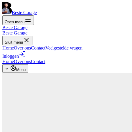
Beste Garage
Open menu
Beste Garage
Beste Garage
Sluit menu
Home
Over ons
Contact
Veelgestelde vragen
Inloggen
Home
Over ons
Contact
Menu