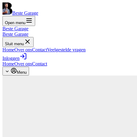
Beste Garage
Open menu
Beste Garage
Beste Garage
Sluit menu
Home
Over ons
Contact
Veelgestelde vragen
Inloggen
Home
Over ons
Contact
Menu