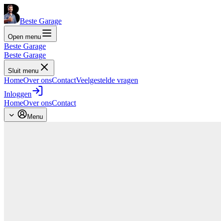
Beste Garage
Open menu
Beste Garage
Beste Garage
Sluit menu
Home
Over ons
Contact
Veelgestelde vragen
Inloggen
Home
Over ons
Contact
Menu