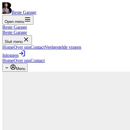
Beste Garage
Open menu
Beste Garage
Beste Garage
Sluit menu
Home
Over ons
Contact
Veelgestelde vragen
Inloggen
Home
Over ons
Contact
Menu