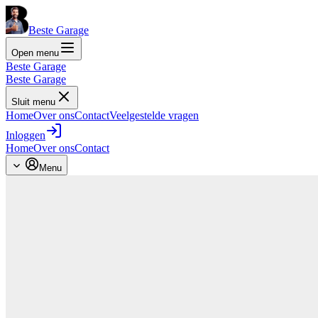
Beste Garage
Open menu
Beste Garage
Beste Garage
Sluit menu
Home
Over ons
Contact
Veelgestelde vragen
Inloggen
Home
Over ons
Contact
Menu