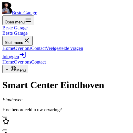
Beste Garage
Open menu
Beste Garage
Beste Garage
Sluit menu
Home
Over ons
Contact
Veelgestelde vragen
Inloggen
Home
Over ons
Contact
Menu
Smart Center Eindhoven
Eindhoven
Hoe beoordeeld u uw ervaring?