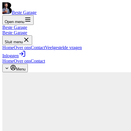
Beste Garage
Open menu
Beste Garage
Beste Garage
Sluit menu
Home
Over ons
Contact
Veelgestelde vragen
Inloggen
Home
Over ons
Contact
Menu