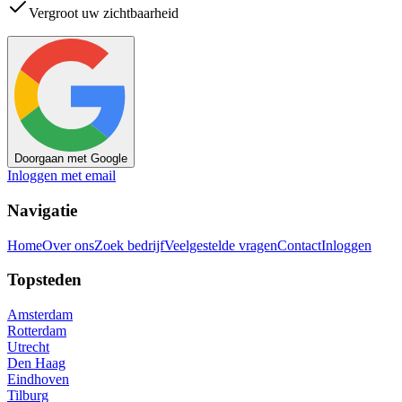
Vergroot uw zichtbaarheid
Doorgaan met Google
Inloggen met email
Navigatie
Home
Over ons
Zoek bedrijf
Veelgestelde vragen
Contact
Inloggen
Topsteden
Amsterdam
Rotterdam
Utrecht
Den Haag
Eindhoven
Tilburg