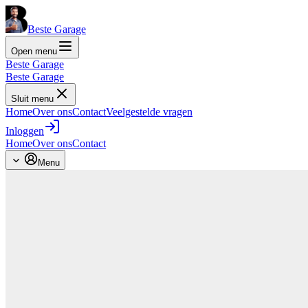
Beste Garage
Open menu
Beste Garage
Beste Garage
Sluit menu
Home
Over ons
Contact
Veelgestelde vragen
Inloggen
Home
Over ons
Contact
Menu