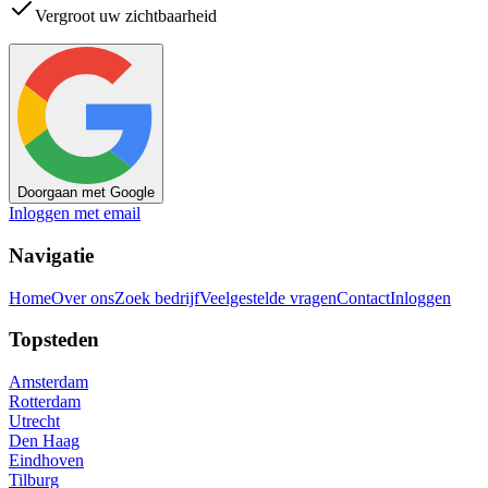
Vergroot uw zichtbaarheid
Doorgaan met Google
Inloggen met email
Navigatie
Home
Over ons
Zoek bedrijf
Veelgestelde vragen
Contact
Inloggen
Topsteden
Amsterdam
Rotterdam
Utrecht
Den Haag
Eindhoven
Tilburg