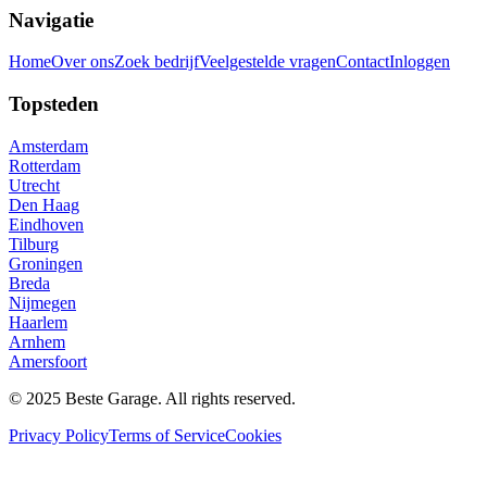
Navigatie
Home
Over ons
Zoek bedrijf
Veelgestelde vragen
Contact
Inloggen
Topsteden
Amsterdam
Rotterdam
Utrecht
Den Haag
Eindhoven
Tilburg
Groningen
Breda
Nijmegen
Haarlem
Arnhem
Amersfoort
© 2025 Beste Garage. All rights reserved.
Privacy Policy
Terms of Service
Cookies