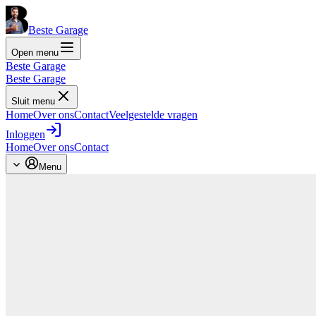
Beste Garage
Open menu
Beste Garage
Beste Garage
Sluit menu
Home
Over ons
Contact
Veelgestelde vragen
Inloggen
Home
Over ons
Contact
Menu