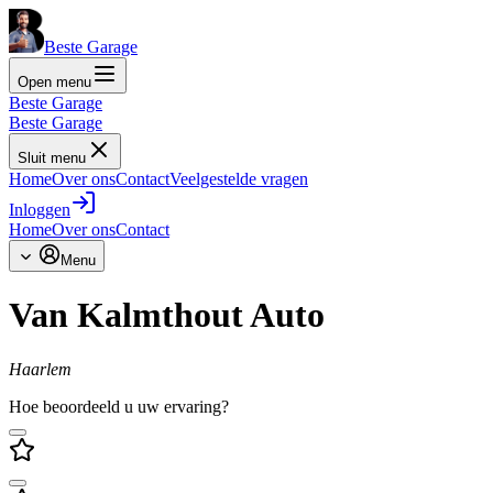
Beste Garage
Open menu
Beste Garage
Beste Garage
Sluit menu
Home
Over ons
Contact
Veelgestelde vragen
Inloggen
Home
Over ons
Contact
Menu
Van Kalmthout Auto
Haarlem
Hoe beoordeeld u uw ervaring?