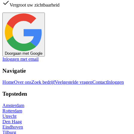
Vergroot uw zichtbaarheid
Doorgaan met Google
Inloggen met email
Navigatie
Home
Over ons
Zoek bedrijf
Veelgestelde vragen
Contact
Inloggen
Topsteden
Amsterdam
Rotterdam
Utrecht
Den Haag
Eindhoven
Tilburg