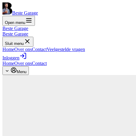
Beste Garage
Open menu
Beste Garage
Beste Garage
Sluit menu
Home
Over ons
Contact
Veelgestelde vragen
Inloggen
Home
Over ons
Contact
Menu