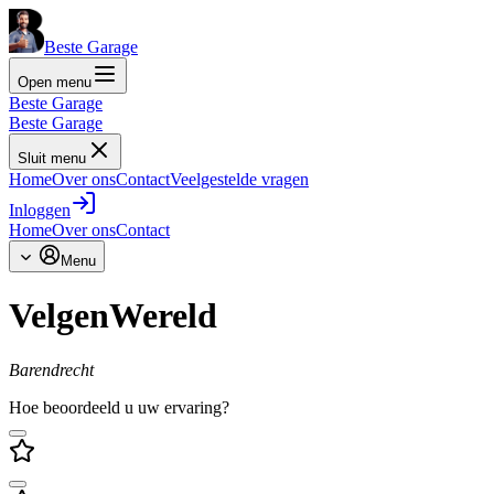
Beste Garage
Open menu
Beste Garage
Beste Garage
Sluit menu
Home
Over ons
Contact
Veelgestelde vragen
Inloggen
Home
Over ons
Contact
Menu
VelgenWereld
Barendrecht
Hoe beoordeeld u uw ervaring?