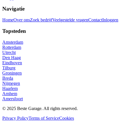
Navigatie
Home
Over ons
Zoek bedrijf
Veelgestelde vragen
Contact
Inloggen
Topsteden
Amsterdam
Rotterdam
Utrecht
Den Haag
Eindhoven
Tilburg
Groningen
Breda
Nijmegen
Haarlem
Arnhem
Amersfoort
© 2025 Beste Garage. All rights reserved.
Privacy Policy
Terms of Service
Cookies