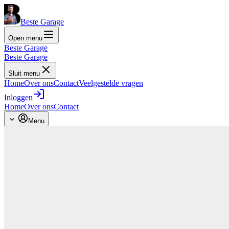
Beste Garage
Open menu
Beste Garage
Beste Garage
Sluit menu
Home
Over ons
Contact
Veelgestelde vragen
Inloggen
Home
Over ons
Contact
Menu