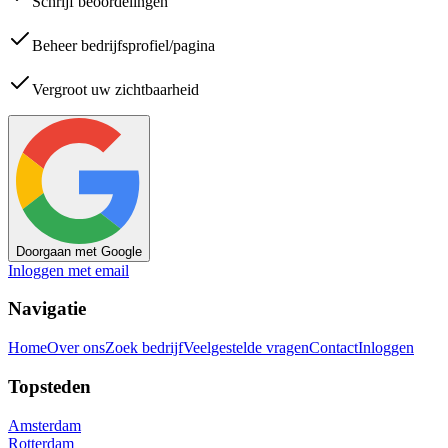
Schrijf beoordelingen
Beheer bedrijfsprofiel/pagina
Vergroot uw zichtbaarheid
Doorgaan met Google
Inloggen met email
Navigatie
Home
Over ons
Zoek bedrijf
Veelgestelde vragen
Contact
Inloggen
Topsteden
Amsterdam
Rotterdam