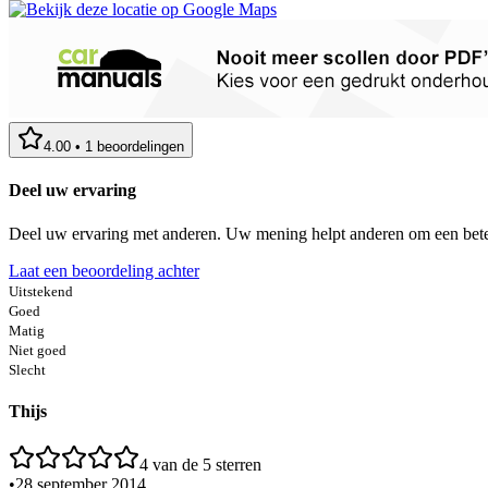
4.00
•
1
beoordelingen
Deel uw ervaring
Deel uw ervaring met anderen. Uw mening helpt anderen om een bete
Laat een beoordeling achter
Uitstekend
Goed
Matig
Niet goed
Slecht
Thijs
4
van de 5 sterren
•
28 september 2014