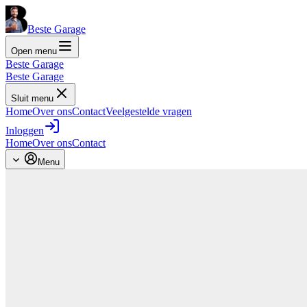
Beste Garage
Open menu
Beste Garage
Beste Garage
Sluit menu
Home
Over ons
Contact
Veelgestelde vragen
Inloggen
Home
Over ons
Contact
Menu