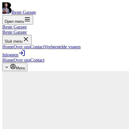
Beste Garage
Open menu
Beste Garage
Beste Garage
Sluit menu
Home
Over ons
Contact
Veelgestelde vragen
Inloggen
Home
Over ons
Contact
Menu