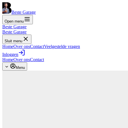
Beste Garage
Open menu
Beste Garage
Beste Garage
Sluit menu
Home
Over ons
Contact
Veelgestelde vragen
Inloggen
Home
Over ons
Contact
Menu