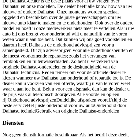
De Daihatsu-dealer is de beste plaats voor al uw vragen over
Daihatsu en onze modellen. De dealer heeft alle know-how van uw
nieuwe of oudere Daihatsu. Onze monteurs worden speciaal
opgeleid en beschikken over de juiste gereedschappen om uw
nieuwe auto klaar te maken en te onderhouden. Ook over de oudere
modellen hoeft u onze medewerkers niets meer te vertellen.Als u uw
auto bij ons brengt voor onderhoud wilt u natuurlijk van te voren
weten waar u aan toe bent. Dat kunnen wij ons goed voorstellen en
daarom heeft Daihatsu de onderhoud adviesprijzen voor u
samengesteld. Dit zijn adviesprijzen voor alle onderhoudsbeurten en
de meest voorkomende reparaties; zoals het vervangen van
remblokken en ruitenwisserbladen. Zo bent u verzekerd van
originele Daihatsu-onderdelen en de deskundigheid van de
Daihatsu-technicus. Reden temeer om voor de officiële dealer te
kiezen wanneer uw Daihatsu aan onderhoud of reparatie toe is. De
dealer kan u voorzien van een offerte, waarbij u van te voren weet
waar u aan toe bent. Belt u voor een afspraak, dan kan de dealer u
de prijs vaak al telefonisch doorgeven.Alle voordelen op een
rij:Onderhoud adviesprijzenDuidelijke afspraken voorafAltijd de
beste serviceHet juiste onderhoud voor uw autoOnderhoud door
Daihatsu techniciGebruik van originele Daihatsu-onderdelen
Diensten
Nog geen dienstinformatie beschikbaar. Als het bedrijf deze deelt,