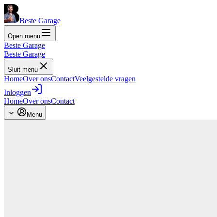
Beste Garage
Open menu
Beste Garage
Beste Garage
Sluit menu
Home
Over ons
Contact
Veelgestelde vragen
Inloggen
Home
Over ons
Contact
Menu