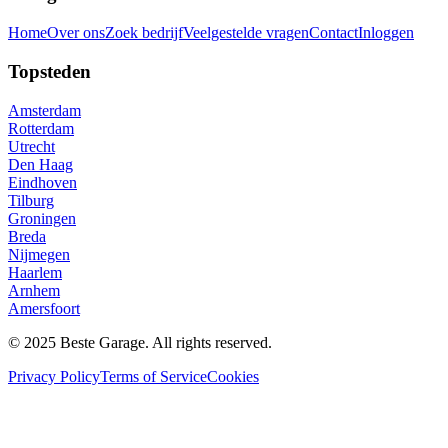
Home
Over ons
Zoek bedrijf
Veelgestelde vragen
Contact
Inloggen
Topsteden
Amsterdam
Rotterdam
Utrecht
Den Haag
Eindhoven
Tilburg
Groningen
Breda
Nijmegen
Haarlem
Arnhem
Amersfoort
© 2025 Beste Garage. All rights reserved.
Privacy Policy
Terms of Service
Cookies