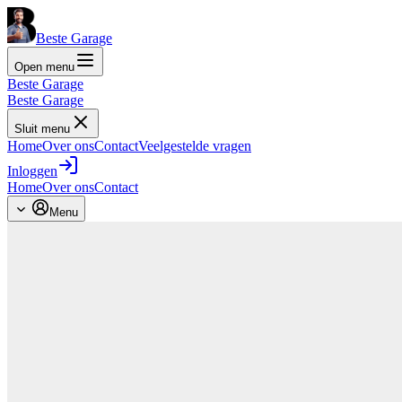
Beste Garage
Open menu
Beste Garage
Beste Garage
Sluit menu
Home
Over ons
Contact
Veelgestelde vragen
Inloggen
Home
Over ons
Contact
Menu