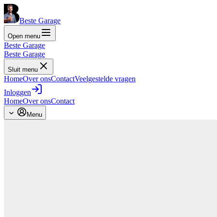
Beste Garage
Open menu
Beste Garage
Beste Garage
Sluit menu
Home
Over ons
Contact
Veelgestelde vragen
Inloggen
Home
Over ons
Contact
Menu