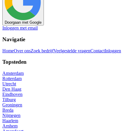
Doorgaan met Google
Inloggen met email
Navigatie
Home
Over ons
Zoek bedrijf
Veelgestelde vragen
Contact
Inloggen
Topsteden
Amsterdam
Rotterdam
Utrecht
Den Haag
Eindhoven
Tilburg
Groningen
Breda
Nijmegen
Haarlem
Arnhem