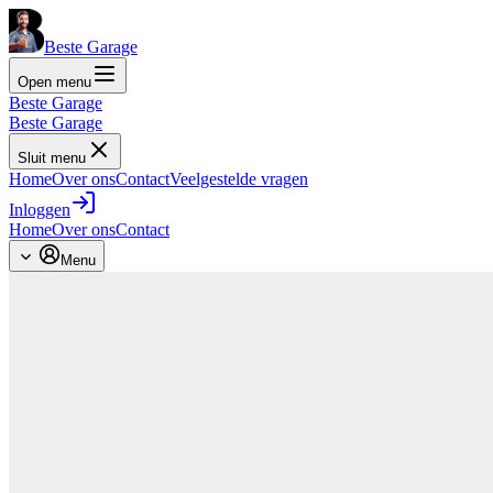
Beste Garage
Open menu
Beste Garage
Beste Garage
Sluit menu
Home
Over ons
Contact
Veelgestelde vragen
Inloggen
Home
Over ons
Contact
Menu