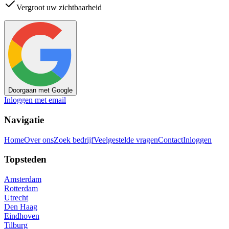
Vergroot uw zichtbaarheid
Doorgaan met Google
Inloggen met email
Navigatie
Home
Over ons
Zoek bedrijf
Veelgestelde vragen
Contact
Inloggen
Topsteden
Amsterdam
Rotterdam
Utrecht
Den Haag
Eindhoven
Tilburg