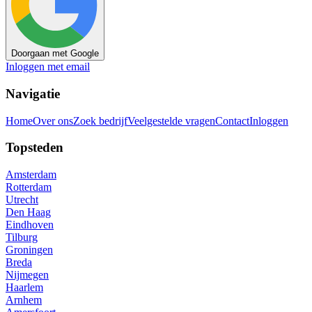
Doorgaan met Google
Inloggen met email
Navigatie
Home
Over ons
Zoek bedrijf
Veelgestelde vragen
Contact
Inloggen
Topsteden
Amsterdam
Rotterdam
Utrecht
Den Haag
Eindhoven
Tilburg
Groningen
Breda
Nijmegen
Haarlem
Arnhem