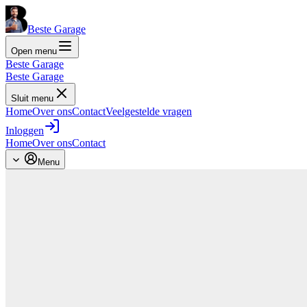
Beste Garage
Open menu
Beste Garage
Beste Garage
Sluit menu
Home
Over ons
Contact
Veelgestelde vragen
Inloggen
Home
Over ons
Contact
Menu