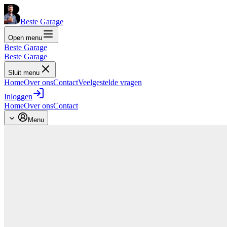
Beste Garage
Open menu
Beste Garage
Beste Garage
Sluit menu
Home
Over ons
Contact
Veelgestelde vragen
Inloggen
Home
Over ons
Contact
Menu