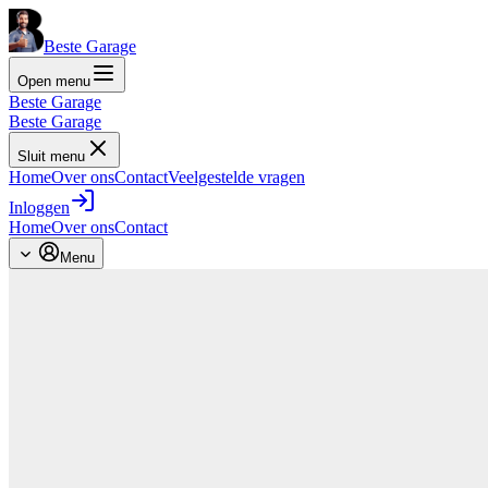
Beste Garage
Open menu
Beste Garage
Beste Garage
Sluit menu
Home
Over ons
Contact
Veelgestelde vragen
Inloggen
Home
Over ons
Contact
Menu